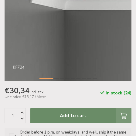
€30,34
Incl. tax
In stock (24)
Unit price: €15,17 / Meter
Add to cart
Order before 1 p.m. on weekdays, and we'll ship it the same