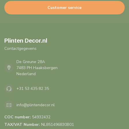
Customer service
Plinten Decor.nl
Contactgegevens
De Greune 28A
7483 PH Haaksbergen
Nederland
+31 53 435 82 35
info@plintendecor.nl
COC number:
54932432
TAX/VAT Number:
NL851496830B01