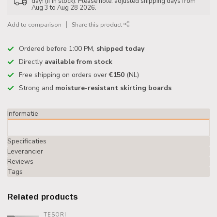
day! (if in stock). Please note: adjusted shipping days from
Aug 3 to Aug 28 2026.
Add to comparison
Share this product
Ordered before 1:00 PM,
shipped today
Directly
available from stock
Free shipping on orders over
€150
(NL)
Strong and
moisture-resistant skirting boards
Informatie
Specificaties
Leverancier
Reviews
Tags
Related products
TESORI