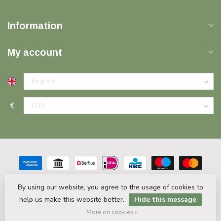
Information
My account
€
By using our website, you agree to the usage of cookies to
help us make this website better.
Hide this message
© Copyright 2026 Plinten Decor.nl
- Powered by
Lightspeed
-
Theme by
Dyvelopment
More on cookies »