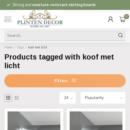
Strong and
moisture-resistant skirting boards
0
MENU
Home
/
Tags
/
koof met licht
Products tagged with koof met
licht
Filters