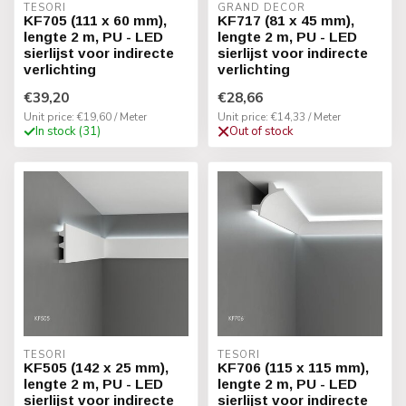
TESORI
GRAND DECOR
KF705 (111 x 60 mm),
KF717 (81 x 45 mm),
lengte 2 m, PU - LED
lengte 2 m, PU - LED
sierlijst voor indirecte
sierlijst voor indirecte
verlichting
verlichting
€39,20
€28,66
Unit price: €19,60 / Meter
Unit price: €14,33 / Meter
In stock (31)
Out of stock
TESORI
TESORI
KF505 (142 x 25 mm),
KF706 (115 x 115 mm),
lengte 2 m, PU - LED
lengte 2 m, PU - LED
sierlijst voor indirecte
sierlijst voor indirecte