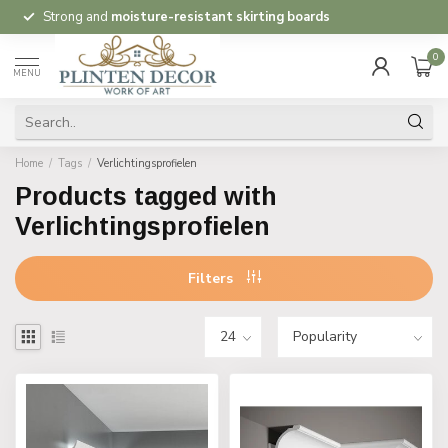
Strong and
moisture-resistant skirting boards
0
MENU
Home
/
Tags
/
Verlichtingsprofielen
Products tagged with
Verlichtingsprofielen
Filters