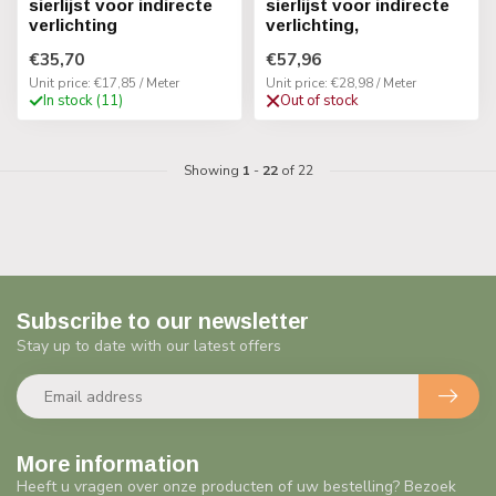
sierlijst voor indirecte
sierlijst voor indirecte
verlichting
verlichting,
€35,70
€57,96
Unit price: €17,85 / Meter
Unit price: €28,98 / Meter
In stock (11)
Out of stock
Showing
1
-
22
of 22
Subscribe to our newsletter
Stay up to date with our latest offers
More information
Heeft u vragen over onze producten of uw bestelling? Bezoek