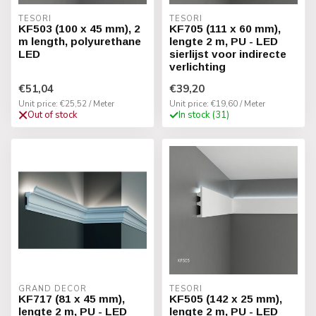
TESORI
TESORI
KF503 (100 x 45 mm), 2
KF705 (111 x 60 mm),
m length, polyurethane
lengte 2 m, PU - LED
LED
sierlijst voor indirecte
verlichting
€51,04
€39,20
Unit price: €25,52 / Meter
Unit price: €19,60 / Meter
Out of stock
In stock (31)
GRAND DECOR
TESORI
KF717 (81 x 45 mm),
KF505 (142 x 25 mm),
lengte 2 m, PU - LED
lengte 2 m, PU - LED