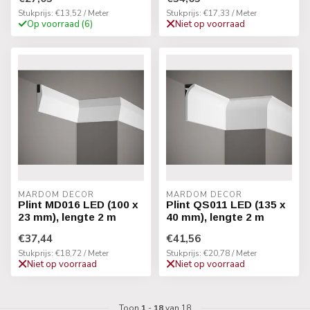
Stukprijs: €13,52 / Meter
Stukprijs: €17,33 / Meter
Op voorraad (6)
Niet op voorraad
MARDOM DECOR
MARDOM DECOR
Plint MD016 LED (100 x
Plint QS011 LED (135 x
23 mm), lengte 2 m
40 mm), lengte 2 m
€37,44
€41,56
Stukprijs: €18,72 / Meter
Stukprijs: €20,78 / Meter
Niet op voorraad
Niet op voorraad
Toon
1
-
18
van 18