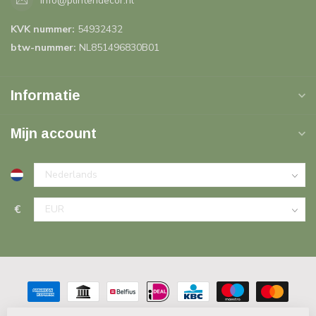
info@plintendecor.nl
KVK nummer:
54932432
btw-nummer:
NL851496830B01
Informatie
Mijn account
€