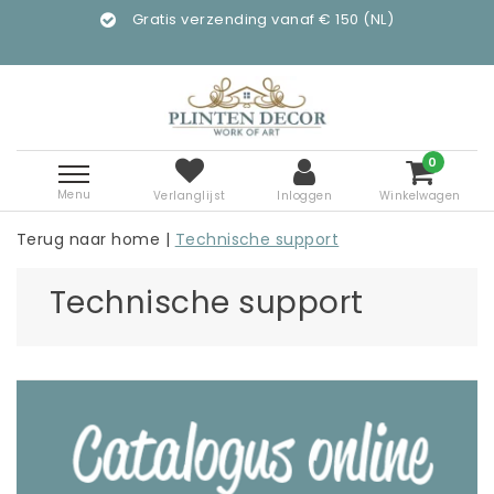
Gratis verzending vanaf € 150 (NL)
0
Menu
Verlanglijst
Inloggen
Winkelwagen
Terug naar home
|
Technische support
Technische support