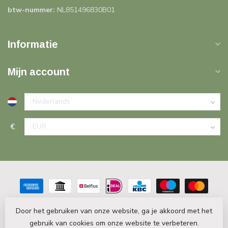
btw-nummer:
NL851496830B01
Informatie
Mijn account
€
Door het gebruiken van onze website, ga je akkoord met het
gebruik van cookies om onze website te verbeteren.
© Copyright 2026 PlintenDecor.nl
- Powered by
Lightspeed
-