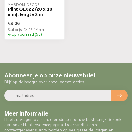
MARDOM DECOR
Plint QL022 (20 x 10
mm), lengte 2 m
€9,06
Stukprijs: €4,53 / Meter
Op voorraad (53)
Abonneer je op onze nieuwsbrief
Blijf op de hoogte over onze laatste acties
Meer informatie
Heeft u vragen over onze producten of uw bestelling? Bezoek
dan onze klantenservicepagina. Daar vindt u onze
contactgegevens, antwoorden op veelgestelde vragen en