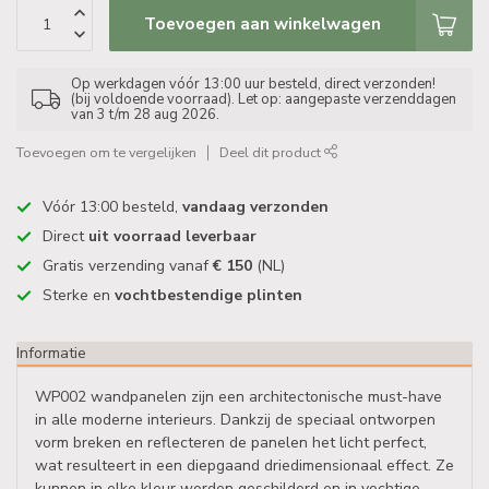
Toevoegen aan winkelwagen
Op werkdagen vóór 13:00 uur besteld, direct verzonden!
(bij voldoende voorraad). Let op: aangepaste verzenddagen
van 3 t/m 28 aug 2026.
Toevoegen om te vergelijken
Deel dit product
Vóór 13:00 besteld,
vandaag verzonden
Direct
uit voorraad leverbaar
Gratis verzending vanaf
€ 150
(NL)
Sterke en
vochtbestendige plinten
Informatie
WP002 wandpanelen zijn een architectonische must-have
in alle moderne interieurs. Dankzij de speciaal ontworpen
vorm breken en reflecteren de panelen het licht perfect,
wat resulteert in een diepgaand driedimensionaal effect. Ze
kunnen in elke kleur worden geschilderd en in vochtige