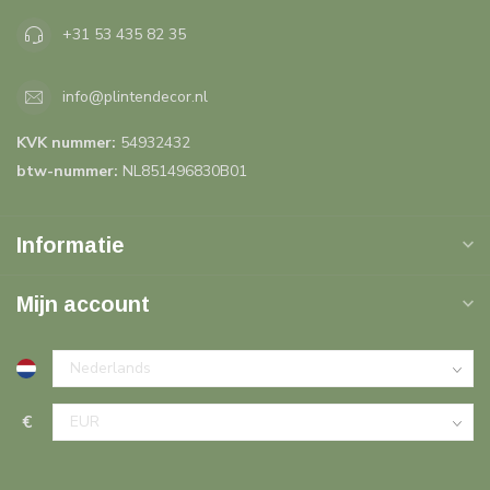
+31 53 435 82 35
info@plintendecor.nl
KVK nummer:
54932432
btw-nummer:
NL851496830B01
Informatie
Mijn account
€