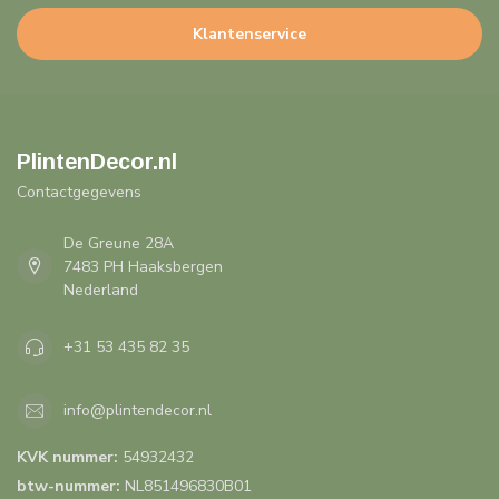
Klantenservice
PlintenDecor.nl
Contactgegevens
De Greune 28A
7483 PH Haaksbergen
Nederland
+31 53 435 82 35
info@plintendecor.nl
KVK nummer:
54932432
btw-nummer:
NL851496830B01