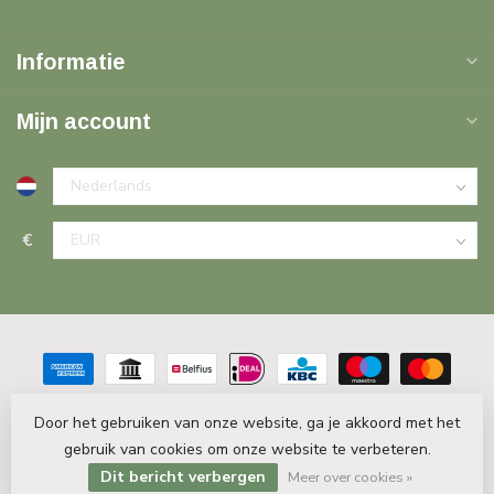
Informatie
Mijn account
€
Door het gebruiken van onze website, ga je akkoord met het
gebruik van cookies om onze website te verbeteren.
© Copyright 2026 PlintenDecor.nl
- Powered by
Lightspeed
-
Lightspeed design
by
Dyvelopment
Dit bericht verbergen
Meer over cookies »