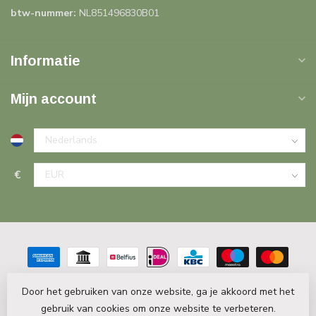
btw-nummer:
NL851496830B01
Informatie
Mijn account
€
Door het gebruiken van onze website, ga je akkoord met het
gebruik van cookies om onze website te verbeteren.
© Copyright 2026 PlintenDecor.nl
- Powered by
Lightspeed
-