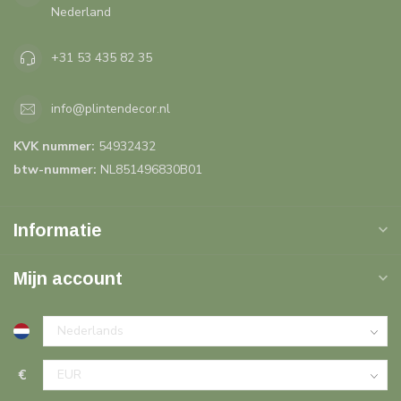
Nederland
+31 53 435 82 35
info@plintendecor.nl
KVK nummer:
54932432
btw-nummer:
NL851496830B01
Informatie
Mijn account
€