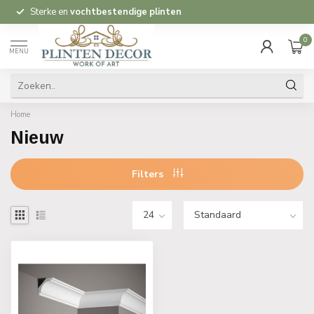
Sterke en
vochtbestendige plinten
0
MENU
Home
Nieuw
Filters