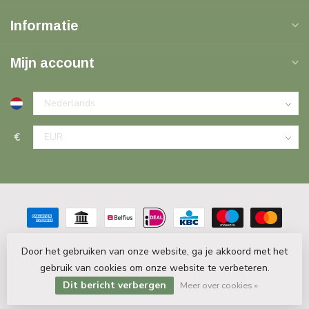
Informatie
Mijn account
€
Door het gebruiken van onze website, ga je akkoord met het
gebruik van cookies om onze website te verbeteren.
© Copyright 2026 PlintenDecor.nl
- Powered by
Lightspeed
-
Lightspeed design
by
Dyvelopment
Dit bericht verbergen
Meer over cookies »