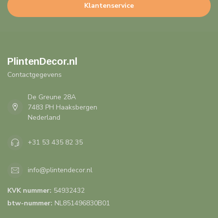
Klantenservice
PlintenDecor.nl
Contactgegevens
De Greune 28A
7483 PH Haaksbergen
Nederland
+31 53 435 82 35
info@plintendecor.nl
KVK nummer:
54932432
btw-nummer:
NL851496830B01