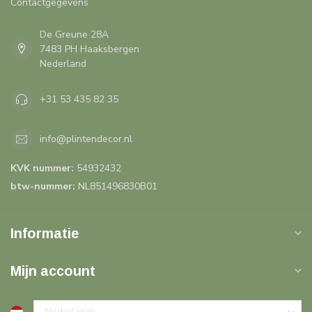
Contactgegevens
De Greune 28A
7483 PH Haaksbergen
Nederland
+31 53 435 82 35
info@plintendecor.nl
KVK nummer:
54932432
btw-nummer:
NL851496830B01
Informatie
Mijn account