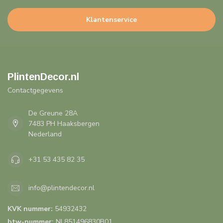
Klantenservice
PlintenDecor.nl
Contactgegevens
De Greune 28A
7483 PH Haaksbergen
Nederland
+31 53 435 82 35
info@plintendecor.nl
KVK nummer:
54932432
btw-nummer:
NL851496830B01