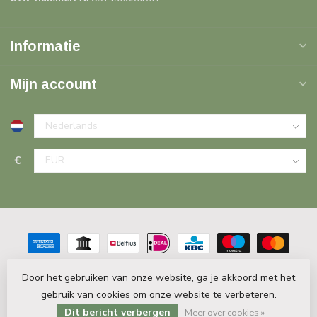
Informatie
Mijn account
€
Door het gebruiken van onze website, ga je akkoord met het
gebruik van cookies om onze website te verbeteren.
© Copyright 2026 PlintenDecor.nl
- Powered by
Lightspeed
-
Lightspeed design
by
Dyvelopment
Dit bericht verbergen
Meer over cookies »