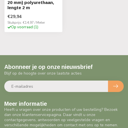
20 mm) polyurethaan,
lengte 2 m
€29,94
Stukprijs: €14,97 / Meter
Op voorraad (1)
Abonneer je op onze nieuwsbrief
Blijf op de hoogte over onze laatste acties
Meer informatie
Heeft u vragen over onze producten of uw bestelling? Bezoek
dan onze klantenservicepagina. Daar vindt u onze
contactgegevens, antwoorden op veelgestelde vragen en
verschillende mogelijkheden om contact met ons op te nemen.