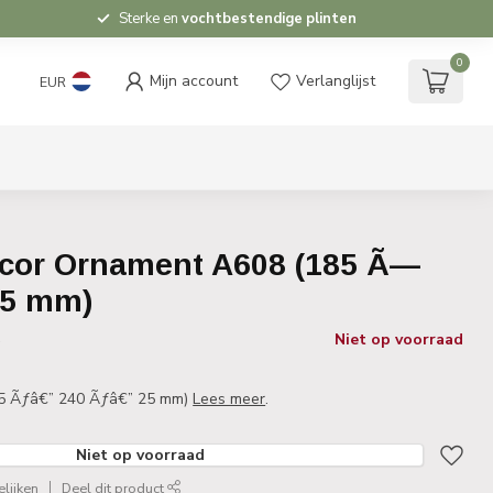
Sterke en
vochtbestendige plinten
0
Mijn account
Verlanglijst
EUR
cor Ornament A608 (185 Ã—
25 mm)
Niet op voorraad
w
5 Ãƒâ€” 240 Ãƒâ€” 25 mm)
Lees meer
.
Niet op voorraad
lijken
Deel dit product