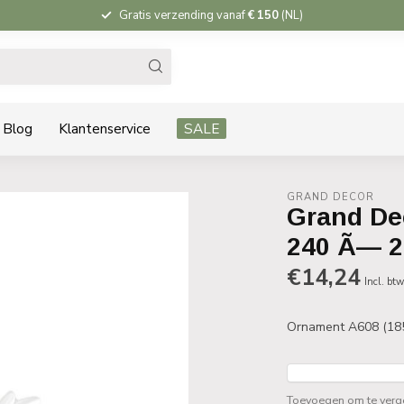
Gratis verzending vanaf
€ 150
(NL)
Blog
Klantenservice
SALE
GRAND DECOR
Grand De
240 Ã— 
€14,24
Incl. bt
Ornament A608 (18
Toevoegen om te verge