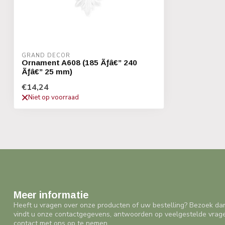
GRAND DECOR
Ornament A608 (185 Ãƒâ€” 240
Ãƒâ€” 25 mm)
€14,24
Niet op voorraad
Meer informatie
Heeft u vragen over onze producten of uw bestelling? Bezoek da
vindt u onze contactgegevens, antwoorden op veelgestelde vrag
contact met ons op te nemen.