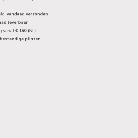
eld,
vandaag verzonden
aad leverbaar
ng vanaf
€ 150
(NL)
bestendige plinten