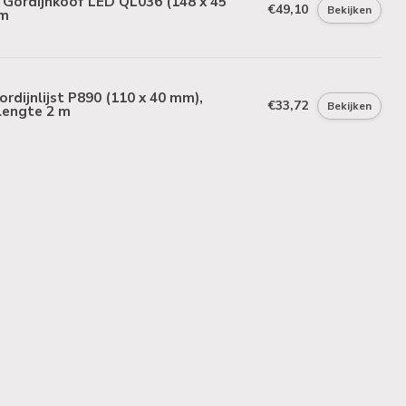
Gordijnkoof LED QL036 (148 x 45
€49,10
Bekijken
 m
rdijnlijst P890 (110 x 40 mm),
€33,72
Bekijken
lengte 2 m