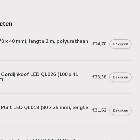
cten
70 x 40 mm), lengte 2 m, polyurethaan
€24,70
Bekijken
Gordijnkoof LED QL026 (100 x 41
€33,38
Bekijken
 m
Plint LED QL019 (80 x 25 mm), lengte
€31,62
Bekijken