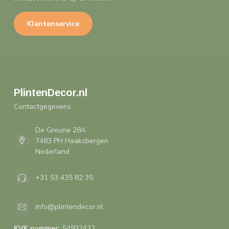
Klantenservice
PlintenDecor.nl
Contactgegevens
De Greune 28A
7483 PH Haaksbergen
Nederland
+31 53 435 82 35
info@plintendecor.nl
KVK nummer:
54932432