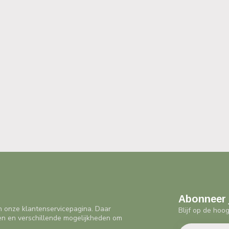
Abonneer 
n onze klantenservicepagina. Daar
Blijf op de hoo
en en verschillende mogelijkheden om