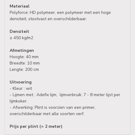
Materiaal
Polyforce: HD polymeer, een polymeer met een hoge
densiteit, stootvast en overschilderbaar.
Densiteit
± 450 kg/m2
Afmetingen
Hoogte: 40 mm
Breedte: 10 mm
Lengte: 200 cm
Uitvoering
- Kleur : wit
- Lijmen met : Adefix lijm, lijmverbruik: 7 - 8 meter lijst per
lijmkoker.
- Afwerking: Plint is voorzien van een primer,
overschilderbaar met alle soorten verf.
Prijs per plint (= 2 meter)