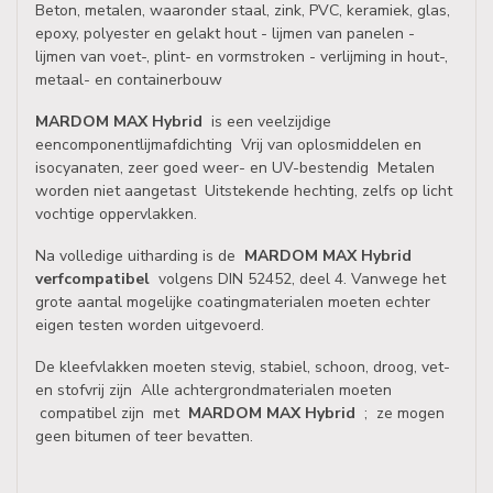
Beton, metalen, waaronder staal, zink, PVC, keramiek, glas,
epoxy, polyester en gelakt hout - lijmen van panelen -
lijmen van voet-, plint- en vormstroken - verlijming in hout-,
metaal- en containerbouw
MARDOM MAX Hybrid
is een veelzijdige
eencomponentlijmafdichting Vrij van oplosmiddelen en
isocyanaten, zeer goed weer- en UV-bestendig Metalen
worden niet aangetast Uitstekende hechting, zelfs op licht
vochtige oppervlakken.
Na volledige uitharding is de
MARDOM MAX Hybrid
verfcompatibel
volgens DIN 52452, deel 4. Vanwege het
grote aantal mogelijke coatingmaterialen moeten echter
eigen testen worden uitgevoerd.
De kleefvlakken moeten stevig, stabiel, schoon, droog, vet-
en stofvrij zijn Alle achtergrondmaterialen moeten
compatibel zijn met
MARDOM MAX Hybrid
; ze mogen
geen bitumen of teer bevatten.