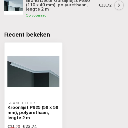
Grand Decor Gordijnlijst P890
(110 x 40 mm), polyurethaan,
€33,72
lengte 2 m
Op voorraad
Recent bekeken
GRAND DECOR
Kroonlijst P925 (50 x 50
mm), polyurethaan,
lengte 2 m
€23,74
€21,20