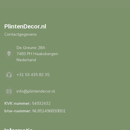
PlintenDecor.nl
Contactgegevens
De Greune 28A
7483 PH Haaksbergen
Nederland
+31 53 435 82 35
info@plintendecor.nl
KVK nummer:
54932432
btw-nummer:
NL851496830B01