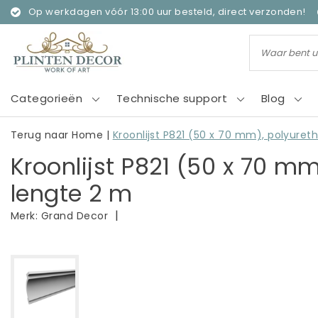
Op werkdagen vóór 13:00 uur besteld, direct verzonden!
Categorieën
Technische support
Blog
Terug naar Home
|
Kroonlijst P821 (50 x 70 mm), polyuret
Kroonlijst P821 (50 x 70 m
lengte 2 m
|
Merk:
Grand Decor