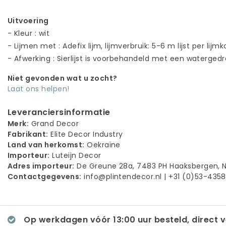
Uitvoering
- Kleur : wit
- Lijmen met : Adefix lijm, lijmverbruik: 5-6 m lijst per lijmk
- Afwerking : Sierlijst is voorbehandeld met een waterged
Niet gevonden wat u zocht?
Laat ons helpen!
Leveranciersinformatie
Merk:
Grand Decor
Fabrikant:
Elite Decor Industry
Land van herkomst:
Oekraïne
Importeur:
Luteijn Decor
Adres importeur:
De Greune 28a, 7483 PH Haaksbergen, 
Contactgegevens:
info@plintendecor.nl
| +31 (0)53-435
Op werkdagen vóór 13:00 uur besteld, direct 