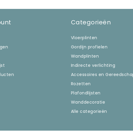
ount
Categorieën
Vloerplinten
ngen
Gordijn profielen
Wandplinten
jst
Indirecte verlichting
oducten
Accessoires en Gereedscha
Rozetten
Plafondlijsten
Wanddecoratie
Alle categorieën