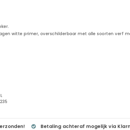
oker.
ragen witte primer, overschilderbaar met alle soorten verf 
NL
8235
verzonden!
Betaling achteraf mogelijk via Klar