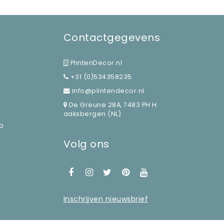
Contactgegevens
PlintenDecor.nl
+31 (0)534358235
info@plintendecor.nl
De Greune 28A, 7483 PH H
aaksbergen (NL)
p
Volg ons
Inschrijven nieuwsbrief