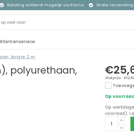
Betaling achteraf mogelijk via Klarna
Gratis verzending 
Klantenservice
haan, lengte 2 m
€25,
m), polyurethaan,
Stukprijs : €12,8
Toevoege
Op voorraad
Op werkdagen
voorraad). L