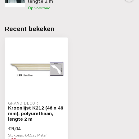
lengte 2 m
Op voorraad
Recent bekeken
GRAND DECOR
Kroonlijst K212 (46 x 46
mm), polyurethaan,
lengte 2 m
€9,04
Stukprijs: €4,52 / Meter