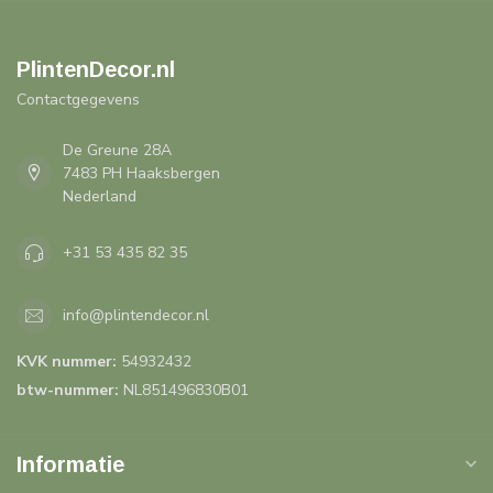
PlintenDecor.nl
Contactgegevens
De Greune 28A
7483 PH Haaksbergen
Nederland
+31 53 435 82 35
info@plintendecor.nl
KVK nummer:
54932432
btw-nummer:
NL851496830B01
Informatie