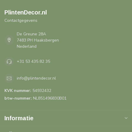
PlintenDecor.nl
Contactgegevens
De Greune 28A
7483 PH Haaksbergen
Nederland
+31 53 435 82 35
info@plintendecor.nl
KVK nummer:
54932432
btw-nummer:
NL851496830B01
Informatie