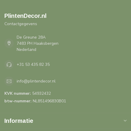
PlintenDecor.nl
Contactgegevens
De Greune 28A
7483 PH Haaksbergen
Nederland
+31 53 435 82 35
info@plintendecor.nl
KVK nummer:
54932432
btw-nummer:
NL851496830B01
Informatie