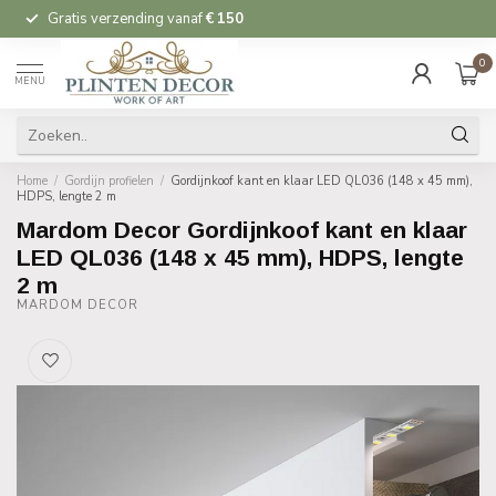
Gratis verzending vanaf
€ 150
0
MENU
Home
/
Gordijn profielen
/
Gordijnkoof kant en klaar LED QL036 (148 x 45 mm),
HDPS, lengte 2 m
Mardom Decor Gordijnkoof kant en klaar
LED QL036 (148 x 45 mm), HDPS, lengte
2 m
MARDOM DECOR