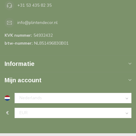
+31 53 435 82 35
info@plintendecor.nl
KVK nummer:
54932432
btw-nummer:
NL851496830B01
Informatie
Mijn account
€