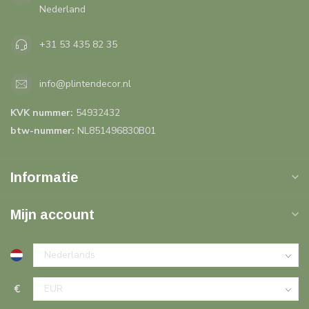
Nederland
+31 53 435 82 35
info@plintendecor.nl
KVK nummer:
54932432
btw-nummer:
NL851496830B01
Informatie
Mijn account
€