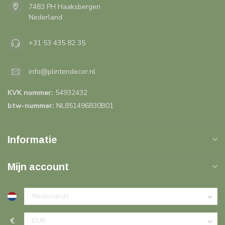
7483 PH Haaksbergen
Nederland
+31 53 435 82 35
info@plintendecor.nl
KVK nummer:
54932432
btw-nummer:
NL851496830B01
Informatie
Mijn account
€