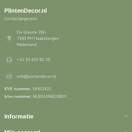
PlintenDecor.nl
Contactgegevens
De Greune 28A
7483 PH Haaksbergen
Nederland
+31 53 435 82 35
info@plintendecor.nl
KVK nummer:
54932432
btw-nummer:
NL851496830B01
Informatie