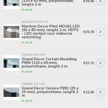
(130 x 50 mm), polyurethaan,
€39,40
lengte 2 m
In stock
MARDOM DECOR
Mardom Decor Plint MD161 LED
(92 x 83 mm), lengte 2 m, HDPS
€39,78
- LED sierlijst voor indirecte
verlichting
In stock
GRAND DECOR
Grand Decor Curtain Moulding
P890 (110 x 40 mm),
€33,72
polyurethane, length 2 m
In stock
GRAND DECOR
Grand Decor Cornice P892 (25 x
15 mm), polyurethane, length 2
€12,06
m
In stock