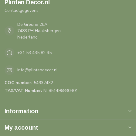
Plinten Decor.nl
Contactgegevens
De Greune 28A
7483 PH Haaksbergen
Nederland
+31 53 435 82 35
info@plintendecor.nl
COC number:
54932432
TAX/VAT Number:
NL851496830B01
Information
My account