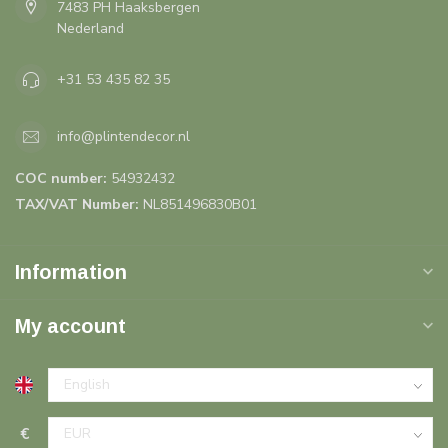
7483 PH Haaksbergen
Nederland
+31 53 435 82 35
info@plintendecor.nl
COC number:
54932432
TAX/VAT Number:
NL851496830B01
Information
My account
€