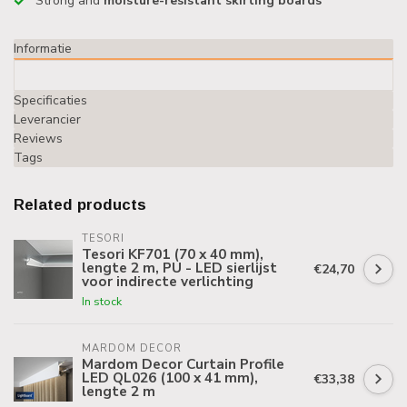
Strong and
moisture-resistant skirting boards
Informatie
Specificaties
Leverancier
Reviews
Tags
Related products
TESORI
Tesori KF701 (70 x 40 mm),
lengte 2 m, PU - LED sierlijst
€24,70
voor indirecte verlichting
In stock
MARDOM DECOR
Mardom Decor Curtain Profile
LED QL026 (100 x 41 mm),
€33,38
lengte 2 m