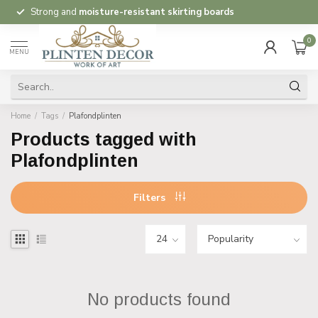
Strong and
moisture-resistant skirting boards
0
MENU
Home
/
Tags
/
Plafondplinten
Products tagged with
Plafondplinten
Filters
No products found