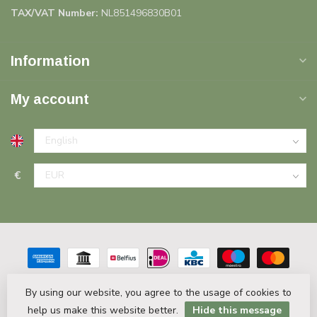
TAX/VAT Number:
NL851496830B01
Information
My account
€
By using our website, you agree to the usage of cookies to
help us make this website better.
Hide this message
© Copyright 2026 Plinten Decor.nl
- Powered by
Lightspeed
-