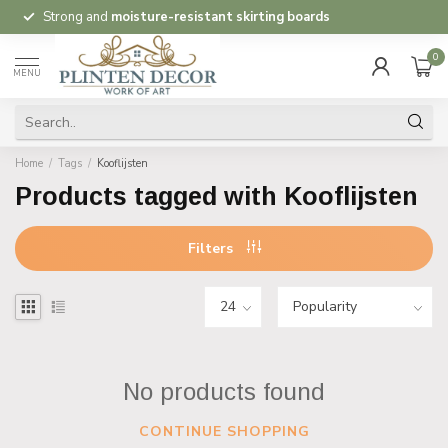
Strong and
moisture-resistant skirting boards
0
MENU
Home
/
Tags
/
Kooflijsten
Products tagged with Kooflijsten
Filters
No products found
CONTINUE SHOPPING