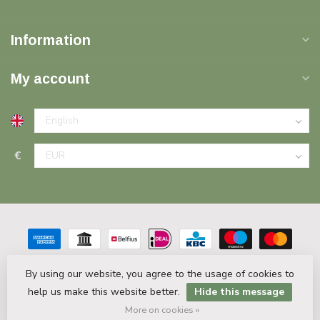
Information
My account
€
By using our website, you agree to the usage of cookies to
help us make this website better.
Hide this message
© Copyright 2026 Plinten Decor.nl
- Powered by
Lightspeed
-
Theme by
Dyvelopment
More on cookies »