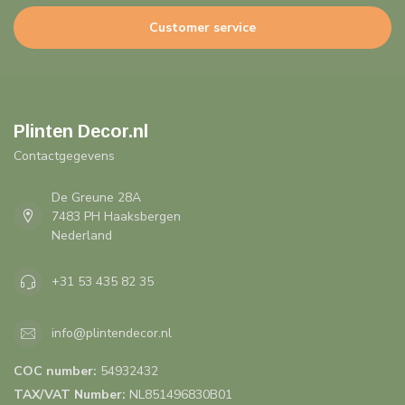
Customer service
Plinten Decor.nl
Contactgegevens
De Greune 28A
7483 PH Haaksbergen
Nederland
+31 53 435 82 35
info@plintendecor.nl
COC number:
54932432
TAX/VAT Number:
NL851496830B01