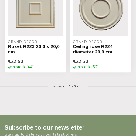
GRAND DECOR
GRAND DECOR
Rozet R223 20,0 x 20,0
Ceiling rose R224
cm
diameter 20,0 cm
€22,50
€22,50
In stock (44)
In stock (52)
Showing
1
-
2
of 2
Subscribe to our newsletter
Stay up to date with our latest offers