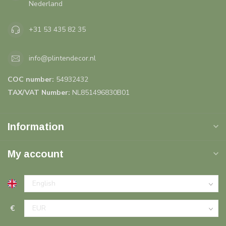
Nederland
+31 53 435 82 35
info@plintendecor.nl
COC number:
54932432
TAX/VAT Number:
NL851496830B01
Information
My account
€