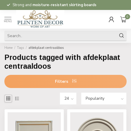
Strong and
moisture-resistant skirting boards
0
MENU
Home
/
Tags
/
afdekplaat centraaldoos
Products tagged with afdekplaat
centraaldoos
Filters