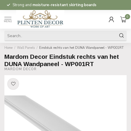
Strong and
moisture-resistant skirting boards
0
MENU
Home
/
Wall Panels
/
Eindstuk rechts van het DUNA Wandpaneel - WP001RT
Mardom Decor Eindstuk rechts van het
DUNA Wandpaneel - WP001RT
MARDOM DECOR