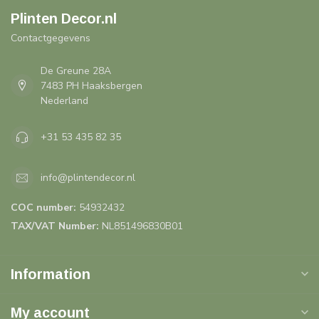
Plinten Decor.nl
Contactgegevens
De Greune 28A
7483 PH Haaksbergen
Nederland
+31 53 435 82 35
info@plintendecor.nl
COC number:
54932432
TAX/VAT Number:
NL851496830B01
Information
My account